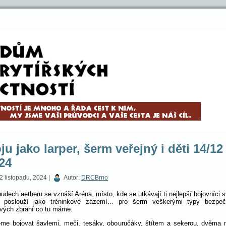
ju jako larper, šerm veřejný i děti 14/12
24
2 listopadu, 2024 |
Autor:
DRCBrno
oudech aetheru se vznáší Aréna, místo, kde se utkávají ti nejlepší bojovníci s
poslouží jako tréninkové zázemí… pro šerm veškerými typy bezpeč
ových zbraní co tu máme.
me bojovat šavlemi, meči, tesáky, obouručáky, štítem a sekerou, dvěma 