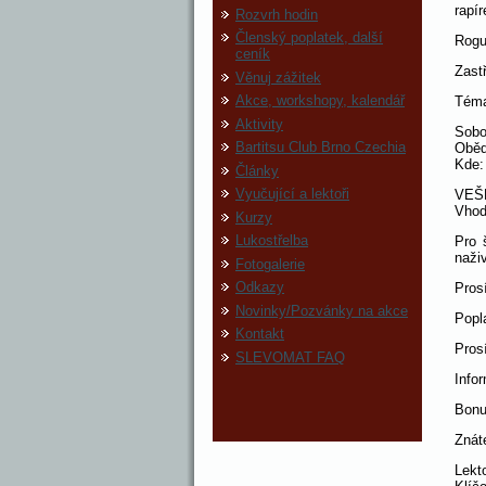
rapír
Rozvrh hodin
Členský poplatek, další
Rogu
ceník
Zast
Věnuj zážitek
Akce, workshopy, kalendář
Téma
Aktivity
Sobo
Bartitsu Club Brno Czechia
Oběd
Kde:
Články
Vyučující a lektoři
VEŠ
Vhod
Kurzy
Lukostřelba
Pro 
naži
Fotogalerie
Odkazy
Prosí
Novinky/Pozvánky na akce
Popl
Kontakt
Pros
SLEVOMAT FAQ
Info
Bonu
Znát
Lekto