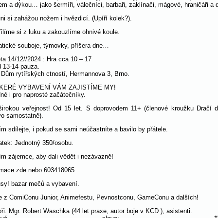
em a dýkou… jako šermíři, válečníci, barbaři, zaklínači, mágové, hraničáři a d
ni si zahážou nožem i hvězdicí. (Upíří kolek?).
řílíme si z luku a zakouzlíme ohnivé koule.
tické souboje, týmovky, příšera dne…
ta 14/12//2024 : Hra cca 10 – 17
 13-14 pauza.
 Dům rytířských ctností, Hermannova 3, Brno.
KERÉ VYBAVENÍ VÁM ZAJISTÍME MY!
né i pro naprosté začátečníky.
širokou veřejnost! Od 15 let. S doprovodem 11+ (členové kroužku Dračí 
vo samostatně).
m sdílejte, i pokud se sami neúčastníte a bavilo by přátele.
atek: Jednotný 350/osobu.
ím zájemce, aby dali vědět i nezávazně!
rmace zde nebo 603418065.
sy! bazar mečů a vybavení.
e z ComiConu Junior, Animefestu, Pevnostconu, GameConu a dalších!
ři: Mgr. Robert Waschka (44 let praxe, autor boje v KCD ), asistenti.