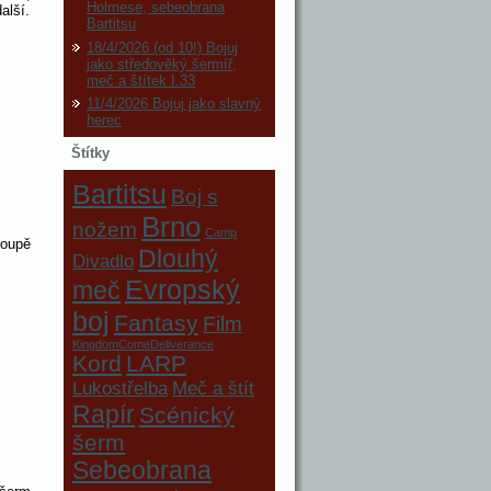
Holmese, sebeobrana
alší.
Bartitsu
18/4/2026 (od 10!) Bojuj
jako středověký šermíř,
meč a štítek I.33
11/4/2026 Bojuj jako slavný
herec
Štítky
Bartitsu
Boj s
Brno
nožem
Camp
doupě
Dlouhý
Divadlo
Evropský
meč
boj
Fantasy
Film
KingdomComeDeliverance
Kord
LARP
Lukostřelba
Meč a štít
Rapír
Scénický
šerm
Sebeobrana