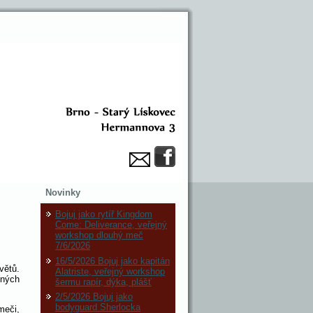
Novinky
Bojuj jako rytíř Kingdom
Come: Deliverance, veřejný
workshop dlouhý meč
7/6/2026
16/5/2026 Bojuj jako kapitán
větů.
Alatriste, veřejný workshop
ných
šermu rapír, dýka, plášť
2/5/2026 Bojuj jako
bodyguard Sherlocka
meči,