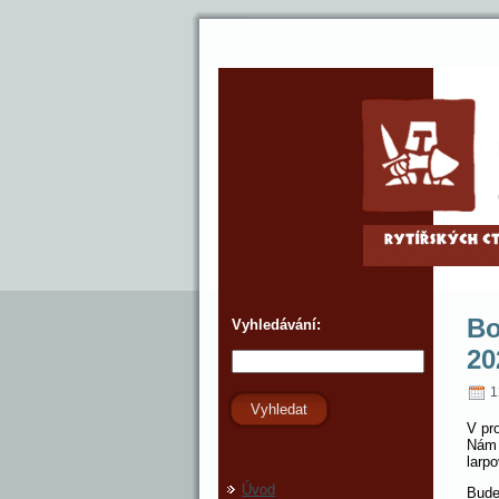
Bo
Vyhledávání:
20
1
Vyhledat
V pr
Nám 
larp
Úvod
Bude