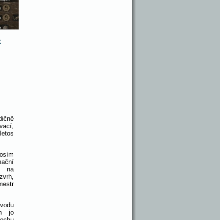
é
ičně
ací,
etos
rosím
mační
s na
zvrh,
estr
 vodu
m jo
ochu