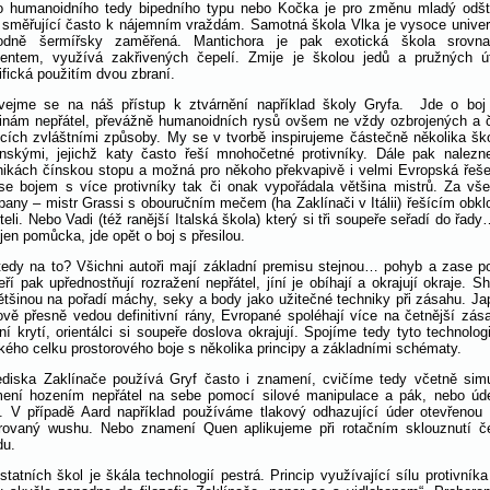
o humanoidního tedy bipedního typu nebo Kočka je pro změnu mladý odš
 směřující často k nájemním vraždám. Samotná škola Vlka je vysoce univer
dně šermířsky zaměřená. Mantichora je pak exotická škola srovnat
ientem, využívá zakřivených čepelí. Zmije je školou jedů a pružných ú
ifická použitím dvou zbraní.
vejme se na náš přístup k ztvárnění například školy Gryfa. Jde o boj 
inám nepřátel, převážně humanoidních rysů ovšem ne vždy ozbrojených a 
ících zvláštními způsoby. My se v tvorbě inspirujeme částečně několika šk
nskými, jejichž katy často řeší mnohočetné protivníky. Dále pak nalezn
nikách čínskou stopu a možná pro někoho překvapivě i velmi Evropská řeše
se bojem s více protivníky tak či onak vypořádala většina mistrů. Za vš
pany – mistr Grassi s obouručním mečem (ha Zaklínači v Itálii) řešícím obkl
teli. Nebo Vadi (též ranější Italská škola) který si tři soupeře seřadí do řady
 jen pomůcka, jde opět o boj s přesilou.
tedy na to? Všichni autoři mají základní premisu stejnou… pohyb a zase p
ří pak upřednostňují rozražení nepřátel, jíní je obíhají a okrajují okraje. Sh
ětšinou na pořadí máchy, seky a body jako užitečné techniky při zásahu. Ja
jově přesně vedou definitivní rány, Evropané spoléhají více na četnější zás
tní krytí, orientálci si soupeře doslova okrajují. Spojíme tedy tyto technolog
ckého celku prostorového boje s několika principy a základními schématy.
ediska Zaklínače používá Gryf často i znamení, cvičíme tedy včetně sim
ení hozením nepřátel na sebe pomocí silové manipulace a pák, nebo úd
ů. V případě Aard například používáme tlakový odhazující úder otevřenou 
irovaný wushu. Nebo znamení Quen aplikujeme při rotačním sklouznutí č
du.
statních škol je škála technologií pestrá. Princip využívající sílu protivníka 