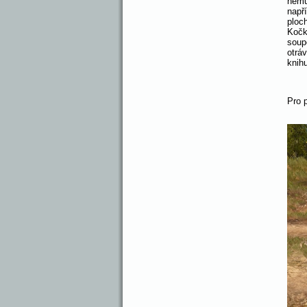
němu
např
ploc
Kočk
soup
otrá
knih
Pro 