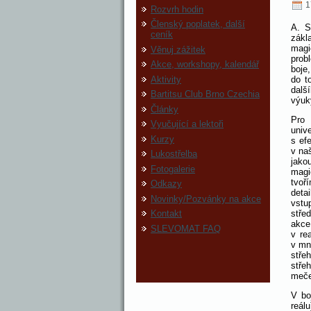
1
Rozvrh hodin
Členský poplatek, další
A. S
ceník
zákl
magi
Věnuj zážitek
prob
Akce, workshopy, kalendář
boje
Aktivity
do t
dalš
Bartitsu Club Brno Czechia
výuk
Články
Pro 
Vyučující a lektoři
univ
Kurzy
s ef
v na
Lukostřelba
jako
Fotogalerie
magi
tvoř
Odkazy
deta
Novinky/Pozvánky na akce
vstu
stře
Kontakt
akce
SLEVOMAT FAQ
v re
v mn
stře
stře
meč
V bo
reál