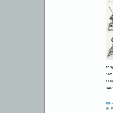
za s
Kafe
Těší
BART
Z
štít
,
R