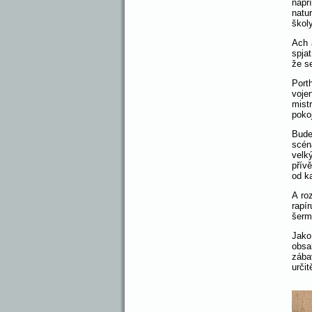
např
natu
školy
Ach 
spja
že s
Port
voje
mist
poko
Bude
scén
velk
přív
od k
A ro
rapí
šerm
Jako
obsa
zába
určit