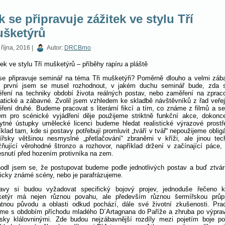
k se připravuje zážitek ve stylu Tří
šketýrů
října, 2016 |
Autor:
DRCBrno
ek ve stylu Tří mušketýrů – příběhy rapíru a pláště
se připravuje seminář na téma Tři mušketýři? Poměrně dlouho a velmi záb
 první jsem se musel rozhodnout, v jakém duchu seminář bude, zda 
ření na techniky období života reálných postav, nebo zaměření na zprac
atické a zábavné. Zvolil jsem vzhledem ke skladbě návštěvníků z řad veřej
ření druhé. Budeme pracovat s literární fikcí a tím, co známe z filmů a ser
m pro scénické vyjádření děje použijeme striktně funkční akce, dokonc
ytné ústupky umělecké licenci budeme hledat realistické výrazové prostř
klad tam, kde si postavy potřebují promluvit „tváří v tvář“ nepoužijeme obligá
ířsky většinou nesmyslné „přetlačování“ zbraněmi v kříži, ale jinou tec
ňující věrohodné štronzo a rozhovor, například držení v začínající páce,
esnutí před hozením protivníka na zem.
odl jsem se, že postupovat budeme podle jednotlivých postav a buď ztvá
ricky známé scény, nebo je parafrázujeme.
avy si budou vyžadovat specifický bojový projev, jednoduše řečeno 
etýr má nejen různou povahu, ale především různou šermířskou průp
atnou původu a oblasti odkud pochází, dále své životní zkušenosti. Pra
me s obdobím příchodu mladého D´Artagnana do Paříže a zhruba po výpra
sky klálovninými. Zde budou nejzábavnější rozdíly mezi pojetím boje po