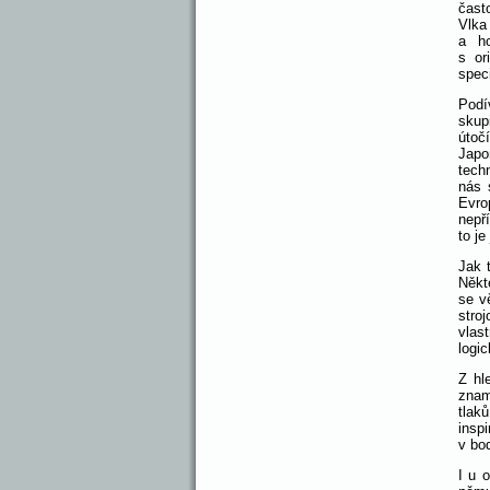
čast
Vlka
a ho
s or
spec
Podí
skup
útoč
Japo
tech
nás 
Evro
nepří
to je
Jak 
Někte
se v
stro
vlas
logi
Z hl
znam
tlak
insp
v bo
I u o