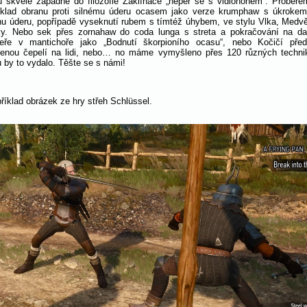
 skvěle zapadne do filozofie Zaklínače „neper se s vidlohonem“. Probere
íklad obranu proti silnému úderu ocasem jako verze krumphaw s úkroke
hu úderu, popřípadě vyseknutí rubem s tímtéž úhybem, ve stylu Vlka, Medv
y. Nebo sek přes zornahaw do coda lunga s streta a pokračování na da
eře v mantichoře jako „Bodnutí škorpioního ocasu“, nebo Kočičí pře
venou čepelí na lidi, nebo… no máme vymyšleno přes 120 různých techni
u by to vydalo. Těšte se s námi!
příklad obrázek ze hry střeh Schlüssel.