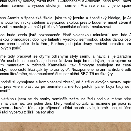
íklad výrazný věkový rozdíl mezi D´Artagnanem a Athosem, nebo rozdíl mezi
rálním šermem a vysoce školeným šermem Aramise v rámci jeho špan
.
ano Aramis a španělská škola, jako tajný jezuita a španělský hidalgo, je A
t s touto technicky čitelnou a výraznou školou, přesto budeme muset ztvárnit 
e zatím maskuje a snaží příliš své španělské dědictví neukazovat.
hos bude zcela jistě poznamenán čistě vojenskou minulostí, tam kde 
nskou přímočarost doplňuje brilantní vysokou šermířskou školou danou os
rem pana hraběte de la Fére, Porthos jede jako drsný medvěd uprostřed s
jových psíků.
me tedy pracovat se čtyřmi odlišnými styly šermu a navíc si je zařadí
áře osobních soubojů a jednoho či dvou bojů hromadných, inspirujeme s
ým mumrajem v zahradě Karmelitek, tak filmovým soubojem na cest
ěsky, nebo čistě fikcí „jak by to asi bylo“. Nezapomeneme ani na drobné od
anonu literárního, steampunkové či super akční BBC Tři mušketýry.
zhodně si vyhrajeme s kombinacemi zbraní, od čistě duelových sestav rapír 
ru, přes víření plášti až po „nemiřte na mě tou pistolí, pane, když tady se
ovat!“
 většinou jsem se do tvorby semináře zažral na řadu hodin a máme přip
h na více než ten jeden den, který workshop zabírá, nicméně při práci n
vném a hravém tématu je příjemné udělat obsah navíc, kromě toho, si účas
ě rádi vyberou z širší palety akcí.