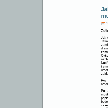
Ja
mu
4 
Zážit
Jak 
Jako
zamě
dram
zamě
Ovše
nezb
Napří
šerm
umož
zakl
Rozh
noto
Post
mušk
popl
bude
závě