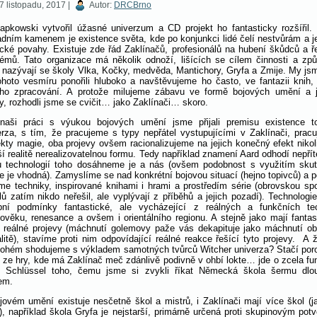
7 listopadu, 2017 |
Autor:
DRCBrno
apkowski vytvořil úžasné univerzum a CD projekt ho fantasticky rozšířil.
adním kamenem je existence světa, kde po konjunkci lidé čelí nestvůrám a 
cké povahy. Existuje zde řád Zaklínačů, profesionálů na hubení škůdců a ř
lémů. Tato organizace má několik odnoží, lišících se cílem činnosti a zp
, nazývají se školy Vlka, Kočky, medvěda, Mantichory, Gryfa a Zmije. My js
ohoto vesmíru ponořili hluboko a navštěvujeme ho často, ve fantazii knih, 
ího zpracování. A protože milujeme zábavu ve formě bojových umění a j
y, rozhodli jsme se cvičit… jako Zaklínači… skoro.
naši práci s výukou bojových umění jsme přijali premisu existence t
erza, s tím, že pracujeme s typy nepřátel vystupujícími v Zaklínači, prac
ekty magie, oba projevy ovšem racionalizujeme na jejich konečný efekt nikol
ší realitě nerealizovatelnou formu. Tedy například znamení Aard odhodí nepří
u technologií toho dosáhneme je a nás (ovšem podobnost s využitím sku
e je vhodná). Zamyslíme se nad konkrétní bojovou situací (hejno topivců) a 
íme techniky, inspirované knihami i hrami a prostředím série (obrovskou sp
ilů zatím nikdo neřešil, ale vyplývají z příběhů a jejich pozadí). Technologie
pní podmínky fantastické, ale vycházející z reálných a funkčních te
dověku, renesance a ovšem i orientálního regionu. A stejně jako mají fantas
 reálné projevy (máchnutí golemovy paže vás dekapituje jako máchnutí o
alitě), stavíme proti nim odpovídající reálné reakce řešící tyto projevy. A 
ohém shodujeme s výkladem samotných tvůrců Witcher univerza? Stačí por
h ze hry, kde má Zaklínač meč zdánlivě podivně v ohbí lokte… jde o zcela fu
h Schlüssel toho, čemu jsme si zvykli říkat Německá škola šermu dl
em.
jovém umění existuje nesčetně škol a mistrů, i Zaklínači mají více škol (j
u), například škola Gryfa je nejstarší, primárně určená proti skupinovým pot