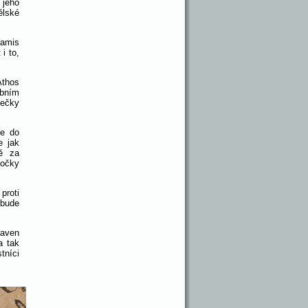
 jeho
ělské
ramis
i to,
Athos
obním
mečky
me do
e jak
ě za
bočky
proti
 bude
raven
a tak
tníci