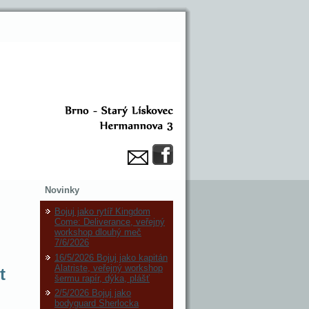
Novinky
Bojuj jako rytíř Kingdom
Come: Deliverance, veřejný
workshop dlouhý meč
7/6/2026
16/5/2026 Bojuj jako kapitán
Alatriste, veřejný workshop
t
šermu rapír, dýka, plášť
2/5/2026 Bojuj jako
bodyguard Sherlocka