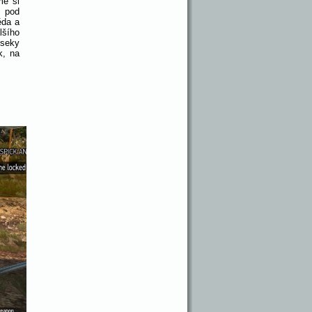
me si
m pod
ěda a
lšího
dseky
k, na