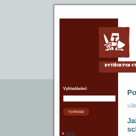
Vyhledávání:
Po
« Old
Vyhledat
Ja
sc
Úvod