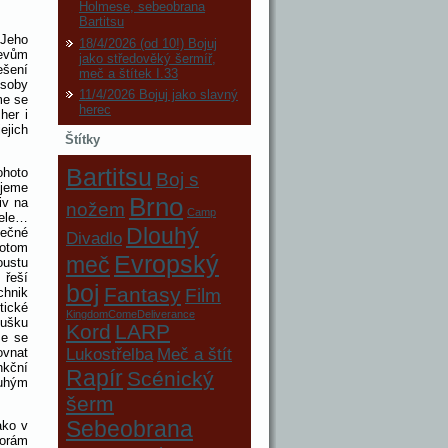
Holmese, sebeobrana
Bartitsu
 Jeho
18/4/2026 (od 10!) Bojuj
jevům
jako středověký šermíř,
ešení
meč a štítek I.33
ůsoby
11/4/2026 Bojuj jako slavný
me se
herec
her i
ejich
Štítky
Bartitsu
ohoto
Boj s
ujeme
Brno
iv na
nožem
Camp
tele…
Dlouhý
tečné
Divadlo
potom
Evropský
meč
oustu
 řeší
boj
Fantasy
Film
chnik
tické
KingdomComeDeliverance
bušku
Kord
LARP
že se
Lukostřelba
Meč a štít
ovnat
nkční
Rapír
Scénický
ouhým
šerm
Sebeobrana
ako v
vorám