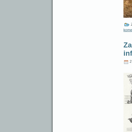
Z
kome
Za
in
2