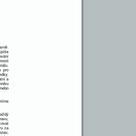
avně.
spíše
ování
nosti
iálu.
e pro
edky.
tní a
hniku
 nebo
rníme
každý
ravu,
covat
vu za
stav,