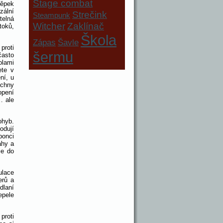
Stage combat
těpek
zální
Strečink
Steampunk
elná
Witcher
Zaklínač
toků,
Škola
Zápas
Šavle
proti
šermu
často
olami
ete v
ní, u
echny
opení
… ale
ohyb.
odují
ponci
ahy a
ie do
ulace
erů a
dlaní
epele
proti