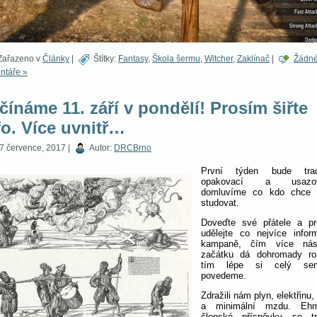
ařazeno v
Články
|
Štítky:
Fantasy
,
Škola šermu
,
Witcher
,
Zaklínač
|
Žádn
ntáře »
čínáme 11. září v pondělí! Prosím šiřte
fo. Více uvnitř…
7 července, 2017 |
Autor:
DRCBrno
První týden bude trad
opakovací a usazov
domluvíme co kdo chce l
studovat.
Doveďte své přátele a p
udělejte co nejvíce infor
kampaně, čím více ná
začátku dá dohromady ro
tím lépe si celý sem
povedeme.
Zdražili nám plyn, elektřinu,
a minimální mzdu. Eh
členské příspěvky se tr