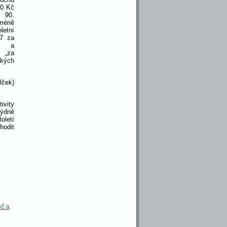
80 Kč
 90.
méně
etní
07 za
u a
 „za
akých
lček)
ivity
týdně
letí
hodit
č a