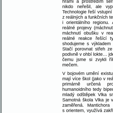
hrami a prostředím sér
nikdo neřešil, ale vyp
Technologie řeší vstupní
z reálných a funkčních 
i orientálního regionu.
reálné projevy (máchnut
máchnutí obušku v reali
reálné reakce řešící
shodujeme s výkladem 
Stačí porovnat střeh z
podivně v ohbí lokte… jde
čemu jsme si zvykli ř
mečem.
V bojovém umění existuj
mají více škol (jako v reá
primárně určená pr
humanoidního tedy bipe
mladý odštěpek Vlka s
Samotná škola Vlka je v
zaměřená. Mantichora 
s orientem, využívá zakř