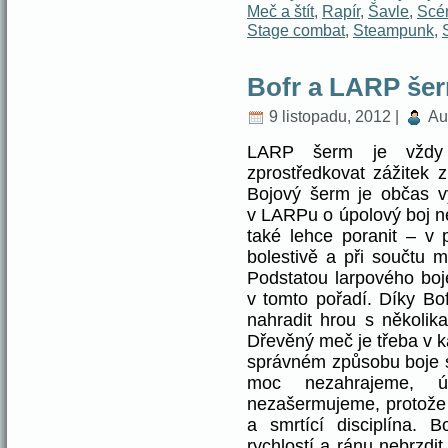
Meč a štít
,
Rapír
,
Šavle
,
Scé
Stage combat
,
Steampunk
,
Bofr a LARP še
9 listopadu, 2012 |
Au
LARP šerm je vždy
zprostředkovat zážitek z
Bojový šerm je občas 
v LARPu o úpolový boj n
také lehce poranit – v 
bolestivě a při součtu 
Podstatou larpového boj
v tomto pořadí. Díky Bo
nahradit hrou s několika
Dřevěný meč je třeba v k
správném způsobu boje s
moc nezahrajeme, ú
nezašermujeme, protože 
a smrtící disciplína. 
rychlostí a ránu nebrzdi