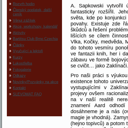
Rozvrh hodin
A. Sapkowski vytvořil
Členský poplatek, další
fantasticky rozšířil. 
ceník
světa, kde po konjunkci
Věnuj zážitek
povahy. Existuje zde řá
Akce, workshopy, kalendář
škůdců a řešení problém
Aktivity
lišících se cílem činno
Bartitsu Club Brno Czechia
Vlka, Kočky, medvěda, M
Články
do tohoto vesmíru ponoř
Vyučující a lektoři
ve fantazii knih, her i 
Kurzy
zábavu ve formě bojovýc
Lukostřelba
se cvičit… jako Zaklínač
Fotogalerie
Pro naši práci s výukou
Odkazy
existence tohoto univerz
Novinky/Pozvánky na akce
vystupujícími v Zaklín
Kontakt
projevy ovšem racionaliz
SLEVOMAT FAQ
na v naší realitě nere
znamení Aard odhodí n
dosáhneme je a nás (o
magie je vhodná). Zamys
(hejno topivců) a potom t