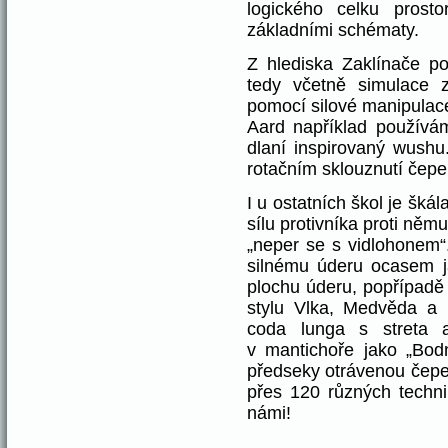
logického celku prost
základními schématy.
Z hlediska Zaklínače po
tedy včetně simulace 
pomocí silové manipulace
Aard například používám
dlaní inspirovaný wush
rotačním sklouznutí čepe
I u ostatních škol je škál
sílu protivníka proti něm
„neper se s vidlohonem“
silnému úderu ocasem 
plochu úderu, popřípadě
stylu Vlka, Medvěda a
coda lunga s streta 
v mantichoře jako „Bodn
předseky otrávenou čepe
přes 120 různých techni
námi!