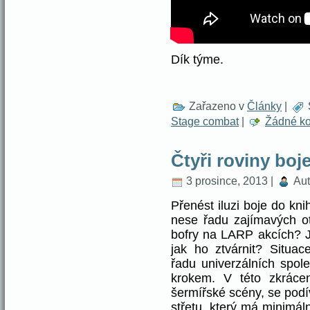
Dík týme.
Zařazeno v
Články
|
Stage combat
|
Žádné ko
Čtyři roviny boj
3 prosince, 2013 |
Aut
Přenést iluzi boje do kni
nese řadu zajímavých ot
bofry na LARP akcích? Ja
jak ho ztvárnit? Situa
řadu univerzálních spol
krokem. V této zkráce
šermířské scény, se podí
střetu, který má minimálně