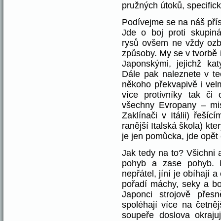
pružných útoků, specific
Podívejme se na náš přís
Jde o boj proti skupin
rysů ovšem ne vždy ozbr
způsoby. My se v tvorbě 
Japonskými, jejichž kat
Dále pak naleznete v t
někoho překvapivě i vel
více protivníky tak či
všechny Evropany – mi
Zaklínači v Itálii) řešíc
ranější Italská škola) kte
je jen pomůcka, jde opět 
Jak tedy na to? Všichni 
pohyb a zase pohyb. N
nepřátel, jíní je obíhají 
pořadí máchy, seky a bo
Japonci strojově přesn
spoléhají více na četnějš
soupeře doslova okrajuj