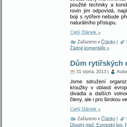
použité techniky a kond
rovin jim odpovídá, např
boji s rytířem nebude pře
naturálního přístupu.
Celý článek »
Zařazeno v
Články
|
Žádné komentáře »
Dům rytířských 
31 srpna, 2013 |
Auto
Jsme sdružení organiz
kroužky v oblasti evr
divadla a dalších volno
členy, ale i pro širokou v
Celý článek »
Zařazeno v
Články
|
Dlouhý meč
,
Evropský boj
,
F