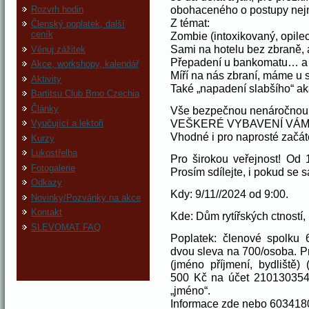
obohaceného o postupy nejmo
Rozvrh hodin
Z témat:
Členský poplatek, další
ceník
Zombie (intoxikovaný, opile
Sami na hotelu bez zbraně, 
Věnuj zážitek
Přepadení u bankomatu… a 
Akce, workshopy, kalendář
Míří na nás zbraní, máme u
Aktivity
Také „napadení slabšího“ ak
Bartitsu Club Brno Czechia
Články
Vše bezpečnou nenáročnou 
VEŠKERÉ VYBAVENÍ VÁM 
Vyučující a lektoři
Vhodné i pro naprosté začáte
Kurzy
Lukostřelba
Pro širokou veřejnost! Od
Fotogalerie
Prosím sdílejte, i pokud se s
Odkazy
Kdy: 9/11//2024 od 9:00.
Novinky/Pozvánky na akce
Kontakt
Kde: Dům rytířských ctností
SLEVOMAT FAQ
Poplatek: členové spolku 
dvou sleva na 700/osoba. Pr
(jméno příjmení, bydliště)
500 Kč na účet 210130354
„jméno“.
Informace zde nebo 603418