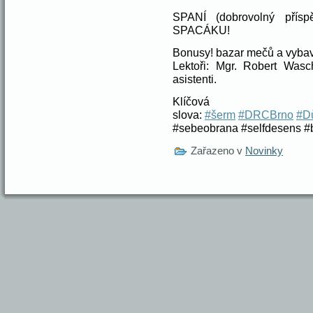
SPANÍ (dobrovolný př
SPACÁKU!
Bonusy! bazar mečů a vybav
Lektoři: Mgr. Robert Wasc
asistenti.
Klíčová
slova:
#šerm
#DRCBrno
#Dů
#sebeobrana #selfdesens #b
Zařazeno v
Novinky