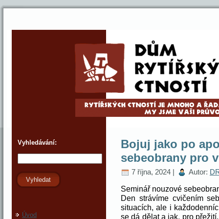
Bojuj jako po ap
Vyhledávání:
sebeobrany pro v
7 října, 2024 |
Autor:
DR
Vyhledat
Seminář nouzové sebeobrany
Den strávíme cvičením seb
situacích, ale i každodenní
Úvod
se dá dělat a jak, pro přežit