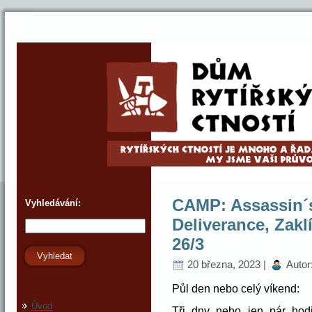
CAMP: Assassin´
Vyhledávání:
Deliverance, Zakl
26/3
Vyhledat
20 března, 2023 |
Autor
Půl den nebo celý víkend:
Úvod
Tři dny nebo jen pár ho