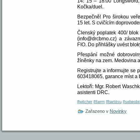
14: 15 – 18:00 Longsword, 
Kočka/duel.
Bezpečně! Pro širokou veřej
15 let. S cvičícím doprovod
Členský poplatek 400/ blok 
(info@drcbrno.cz) a závaz
FIO. Do přihlášky uvést blok
Přespání možné dobrovolný
žíněnky na zem. Medovina a
Registrujte a informujte se
603418065, garance míst a b
Lektoři: Mgr. Robert Waschk
asistenti DRC.
#witcher
#šerm
#bartitsu
#sebeobr
Zařazeno v
Novinky