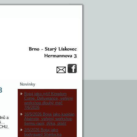
Novinky
8
Bojuj jako rytíř Kingdom
Come: Deliverance, veřejný
workshop dlouhý meč
7/6/2026
16/5/2026 Bojuj jako kapitán
dnů a
Alatriste, veřejný workshop
lé…
šermu rapír, dýka, plášť
CHU,
2/5/2026 Bojuj jako
bodyguard Sherlocka