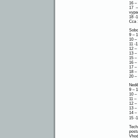
16 –
17 –
vyp
18 -
Cca 
Sobo
9 – 
10 – 
11 -1
12 –
13 –
15 –
16 –
17 –
18 –
20 –
Nedě
9 – 
10 –
11 – 
12 –
13 –
14 –
15 -
Tech
post
Vhod