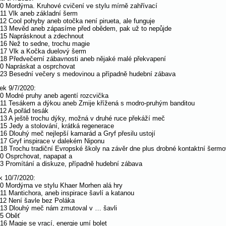
10 Mordýrna. Kruhové cvičení ve stylu mírně zahřívací
 11 Vlk aneb základní šerm
 12 Cool pohyby aneb otočka není pirueta, ale funguje
 13 Mevěd aneb zápasíme před obědem, pak už to nepůjde
 15 Naprásknout a zdechnout
 16 Než to sedne, trochu magie
 17 Vlk a Kočka duelový šerm
 18 Předvečerní zábavnosti aneb nějaké malé překvapení
20 Napráskat a osprchovat
 23 Besední večery s medovinou a případně hudební zábava
tek 9/7/2020:
10 Modré pruhy aneb agentí rozcvička
 11 Tesákem a dýkou aneb Zmije křížená s modro-pruhým banditou
 12 A pořád tesák
 13 A ještě trochu dýky, možná v druhé ruce překáží meč
 15 Jedy a stolování, krátká regenerace
 16 Dlouhý meč nejlepší kamarád a Gryf přesilu ustojí
 17 Gryf inspirace v dalekém Niponu
 18 Trochu tradiční Evropské školy na závěr dne plus drobné kontaktní šermo
20 Osprchovat, napapat a
23 Promítání a diskuze, případně hudební zábava
k 10/7/2020:
10 Mordýrna ve stylu Khaer Morhen alá hry
 11 Mantichora, aneb inspirace šavlí a katanou
 12 Není šavle bez Poláka
 13 Dlouhý meč nám zmutoval v … šavli
15 Oběť
 16 Magie se vrací, energie umí bolet