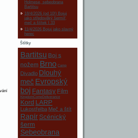
Holmese, sebeobrana
Bartitsu
18/4/2026 (od 10!) Bojuj
jako středověký šermíř,
meč a štítek I.33
11/4/2026 Bojuj jako slavný
herec
Štítky
Bartitsu
Boj s
Brno
nožem
Camp
Dlouhý
Divadlo
Evropský
meč
boj
Fantasy
Film
vání
KingdomComeDeliverance
Kord
LARP
Lukostřelba
Meč a štít
Rapír
Scénický
šerm
Sebeobrana