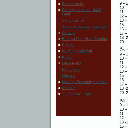
9 – 
Rozvrh hodin
10 –
Členský poplatek, další
11 –
ceník
12 –
Věnuj zážitek
13 –
15 –
Akce, workshopy, kalendář
16 –
Aktivity
17 –
18 -
Bartitsu Club Brno Czechia
20 –
Články
Čtvr
Vyučující a lektoři
9 – 
Kurzy
10 –
11 –
Lukostřelba
12 –
Fotogalerie
13 –
15 –
Odkazy
16 –
Novinky/Pozvánky na akce
17 –
Kontakt
18 -
20 -
SLEVOMAT FAQ
Páte
9 – 
10 –
11 –
12 –
13 -
15 –