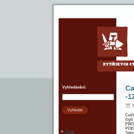
Ca
Vyhledávání:
-1
3
Vyhledat
Cvič
čtyři
PRO
POD
Úvod
Stře