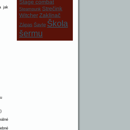
Stage combat
a jak
Strečink
Steampunk
Witcher
Zaklínač
Škola
Zápas
Šavle
šermu
mu
)
eálné
řebné