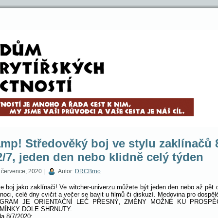
mp! Středověký boj ve stylu zaklínačů 
2/7, jeden den nebo klidně celý týden
 července, 2020 |
Autor:
DRCBrno
te boj jako zaklínači! Ve witcher-univerzu můžete být jeden den nebo až pět 
 noci, celé dny cvičit a večer se bavit u filmů či diskuzí. Medovina pro dospě
GRAM JE ORIENTAČNÍ LEČ PŘESNÝ, ZMĚNY MOŽNÉ KU PROSPĚ
MÍNKY DOLE SHRNUTY.
da 8/7/2020: