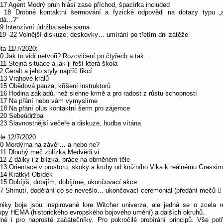
 17 Agent Modrý pruh hlásí zase příchod, špacírka included
 18 Drobné kontaktní šermování a fyzické odpovědi na dotazy typu „
adá…?“
19 Intenzívní údržba sebe sama
19 -22 Volnější diskuze, deskovky… umírání po třetím dni zátěže
ta 11/7/2020:
10 Jak to vidí netvoři? Rozcvičení po čtyřech a tak…
11 Stejná situace a jak ji řeší která škola
2 Geralt a jeho styly napříč fikcí
 13 Vrahové králů
 15 Obědová pauza, kříšení instruktorů
 16 Hodina základů, než slehne krmě a pro radost z růstu schopností
 17 Na přání nebo vám vymyslíme
 18 Na přání plus kontaktní šerm pro zájemce
 20 Sebeúdržba
 23 Slavnostnější večeře a diskuze, hudba vítána
le 12/7/2020
10 Mordýrna na závěr… a nebo ne?
 11 Dlouhý meč zblízka Medvědi ví
12 Z dálky i z blízka, práce na obrněném těle
 13 Orientace v prostoru, skoky a kruhy od knižního Vlka k reálnému Grassi
 14 Krátký! Obídek
 15 Dobíjíš, dobíjím, dobíjíme, ukončovací akce
17 Shrnutí, dodělání co se nevešlo… ukončovací ceremoniál (předání mečů  
niky boje jsou inspirované lore Witcher univerza, ale jedná se o zcela r
upy HEMA (historického evropského bojového umění) a dalších okruhů.
né i pro naprosté začátečníky. Pro pokročilé probírání principů. Vše pot