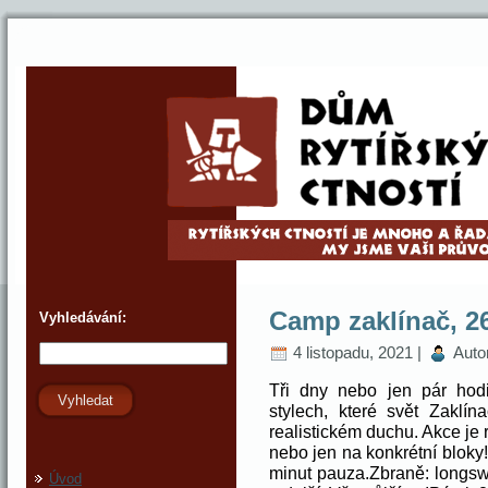
Camp zaklínač, 26
Vyhledávání:
4 listopadu, 2021 |
Auto
Tři dny nebo jen pár ho
Vyhledat
stylech, které svět Zaklín
realistickém duchu. Akce je 
nebo jen na konkrétní bloky
minut pauza.Zbraně: longswo
Úvod