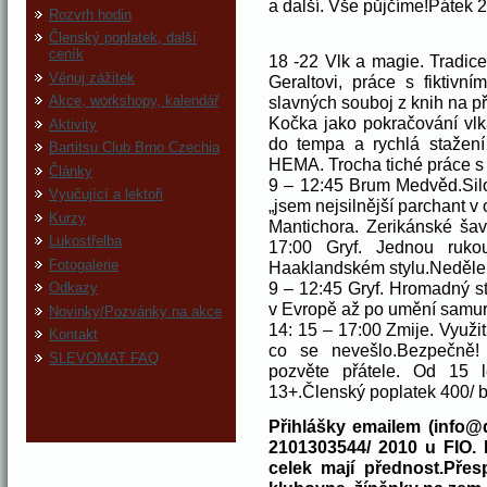
a další. Vše půjčíme!Pátek 
Rozvrh hodin
Členský poplatek, další
ceník
18 -22 Vlk a magie. Tradice
Věnuj zážitek
Geraltovi, práce s fiktivn
slavných souboj z knih na př
Akce, workshopy, kalendář
Kočka jako pokračování vlk
Aktivity
do tempa a rychlá stažení 
Bartitsu Club Brno Czechia
HEMA. Trocha tiché práce s
Články
9 – 12:45 Brum Medvěd.Silo
Vyučující a lektoři
„jsem nejsilnější parchant v o
Kurzy
Mantichora. Zerikánské šav
Lukostřelba
17:00 Gryf. Jednou ruko
Fotogalerie
Haaklandském stylu.Neděle
9 – 12:45 Gryf. Hromadný 
Odkazy
v Evropě až po umění samur
Novinky/Pozvánky na akce
14: 15 – 17:00 Zmije. Využit
Kontakt
co se nevešlo.Bezpečně! P
SLEVOMAT FAQ
pozvěte přátele. Od 15 
13+.Členský poplatek 400/ bl
Přihlášky emailem (info@
2101303544/ 2010 u FIO. 
celek mají přednost.Pře